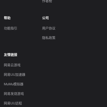
作者榜
帮助
公司
功能指引
用户协议
隐私政策
友情链接
网易云游戏
网易UU加速器
MuMu模拟器
网易发烧游戏
网易UU远程