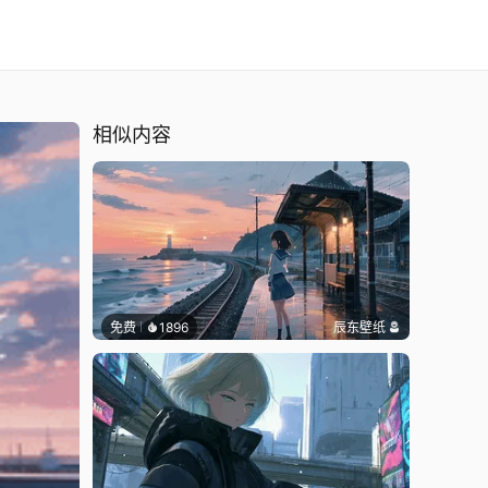
相似内容
免费
1896
辰东壁纸