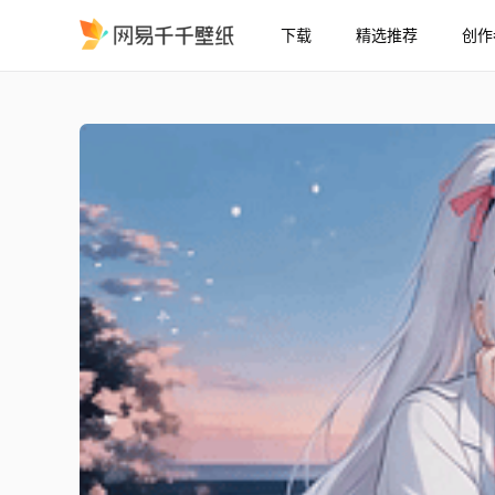
下载
精选推荐
创作
卡哇伊女孩
精选
卡哇伊女孩