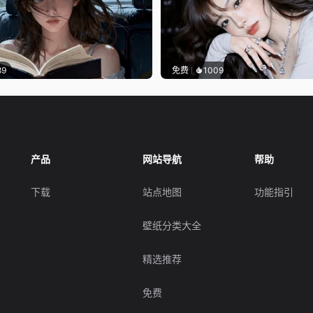
89
免费
1009
产品
网站导航
帮助
下载
站点地图
功能指引
壁纸分类大全
精选推荐
免费