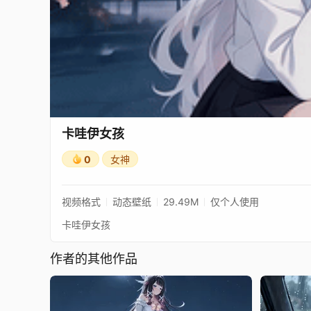
卡哇伊女孩
0
女神
视频格式
动态壁纸
29.49M
仅个人使用
卡哇伊女孩
作者的其他作品