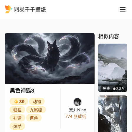
黑色神狐3
精选
黑色神狐3
相似内容
免费
2.8万
IMMO
黑色神狐3
89
动物
狐狸
九尾狐
巽九Nine
774 张壁纸
神话
巨兽
炫酷