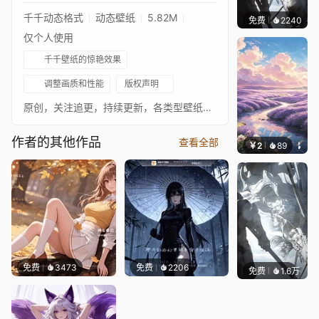
千千动态格式
动态壁纸
5.82M
免费
千千壁纸
等作者
2240
仅个人使用
千千壁纸的惊艳效果
调整画质和性能
版权声明
原创，关注追更，持续更新，各类型壁纸，各平台同名
作者的其他作品
查看全部
￥2
89
宅婳氏
免费
3473
免费
2206
免费
1.6万
IMMO