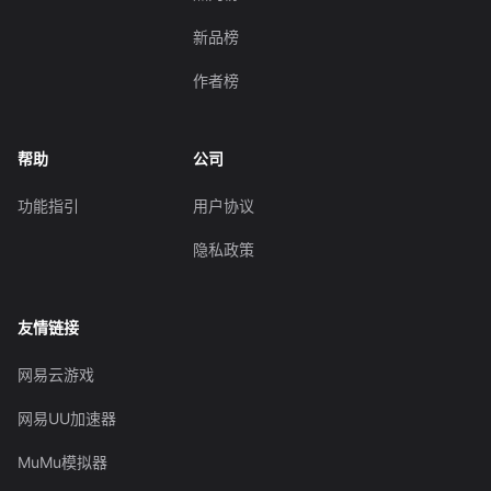
新品榜
作者榜
帮助
公司
功能指引
用户协议
隐私政策
友情链接
网易云游戏
网易UU加速器
MuMu模拟器