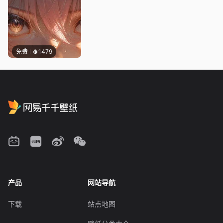
免费
1479
产品
网站导航
下载
站点地图