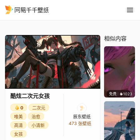
酷炫二次元女孩
精选
酷炫二次元女孩
相似内容
免费
1023
辰东
酷炫二次元女孩
0
二次元
唯美
治愈
辰东壁纸
473 张壁纸
高清
小清新
女孩