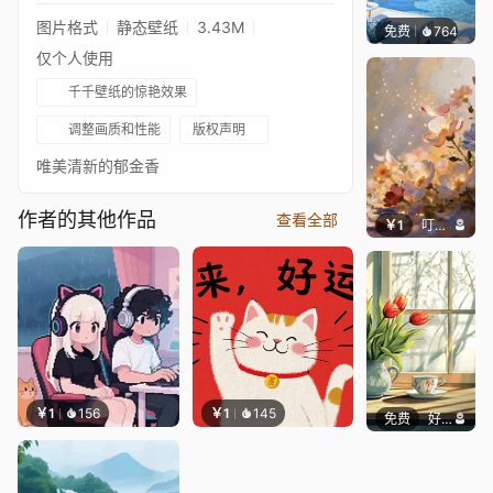
图片格式
静态壁纸
3.43M
免费
764
豆子酱e
仅个人使用
千千壁纸的惊艳效果
调整画质和性能
版权声明
唯美清新的郁金香
作者的其他作品
查看全部
￥1
叮叮当当
￥1
156
￥1
145
免费
好看壁纸