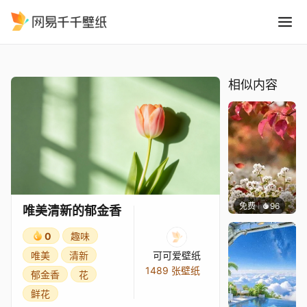
唯美清新的郁金香
精选
唯美清新的郁金香
相似内容
免费
96
渔小小
唯美清新的郁金香
0
趣味
唯美
清新
可可爱壁纸
1489 张壁纸
郁金香
花
鲜花