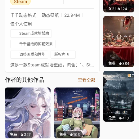
Steam
￥2
124
宅婳
千千动态格式
动态壁纸
22.94M
仅个人使用
Steam成就墙帮助
千千壁纸的惊艳效果
调整画质和性能
版权声明
免费
384
鲨鲨啊
这是一款Steam成就墙壁纸，包含：1、Steam成就 墙组件：账号价值、我的游戏列表、我的成就列表 壁纸含听歌交互组件：音频、播放器 鼠标动有3D立体视觉 （本作品严禁搬运，严禁二次转售）
作者的其他作品
查看全部
免费
千千壁纸
等作者
410
免费
327
免费
103