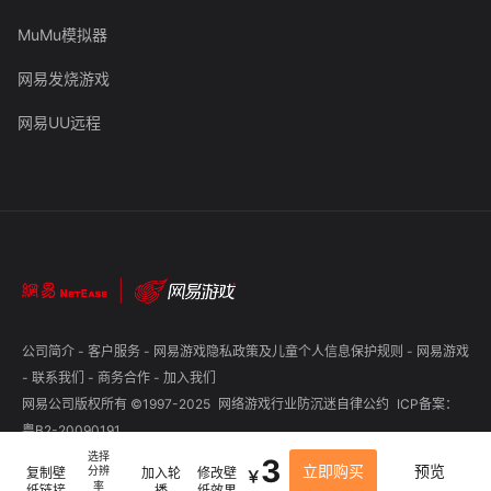
MuMu模拟器
网易发烧游戏
网易UU远程
公司简介
-
客户服务
-
网易游戏隐私政策及儿童个人信息保护规则
-
网易游戏
-
联系我们
-
商务合作
-
加入我们
网易公司版权所有 ©1997-2025
网络游戏行业防沉迷自律公约
ICP备案：
粤B2-20090191
选择
3
立即购买
预览
分辨
复制壁
加入轮
修改壁
￥
率
纸链接
播
纸效果