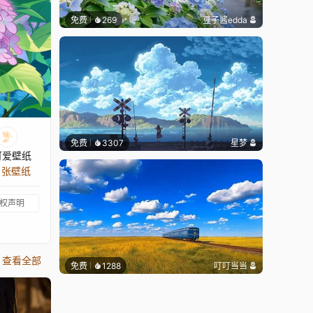
免费
269
豆子酱edda
免费
3307
星梦
可爱壁纸
9 张壁纸
权声明
查看全部
免费
1288
叮叮当当