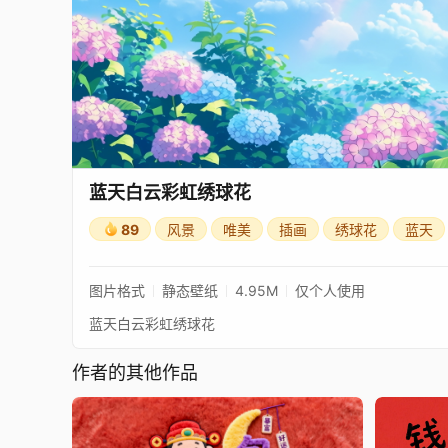
蓝天白云彩虹绣球花
89
风景
唯美
插画
绣球花
蓝天
图片格式
静态壁纸
4.95M
仅个人使用
蓝天白云彩虹绣球花
作者的其他作品