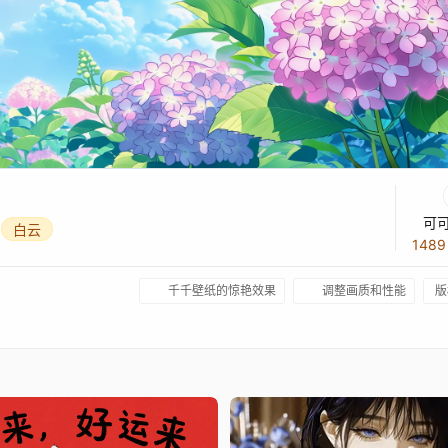
可
白云
148
千千壁纸的惊艳效果
调整画质和性能
版