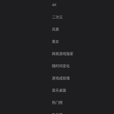
4K
二次元
风景
美女
网易游戏独家
随时间变化
游戏成就墙
音乐桌面
热门榜