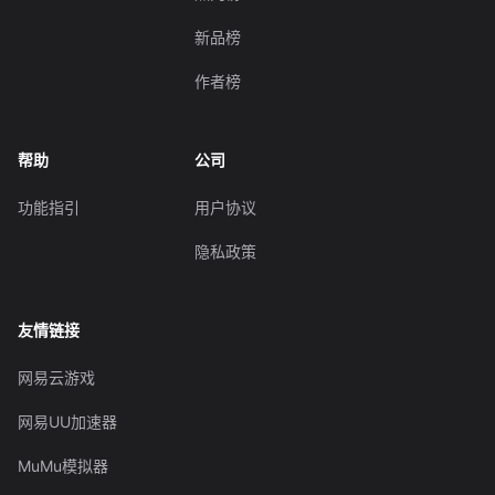
新品榜
作者榜
帮助
公司
功能指引
用户协议
隐私政策
友情链接
网易云游戏
网易UU加速器
MuMu模拟器