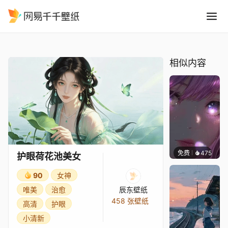
护眼荷花池美女
精选
护眼荷花池美女
相似内容
免费
475
辰东壁
护眼荷花池美女
90
女神
唯美
治愈
辰东壁纸
458 张壁纸
高清
护眼
小清新