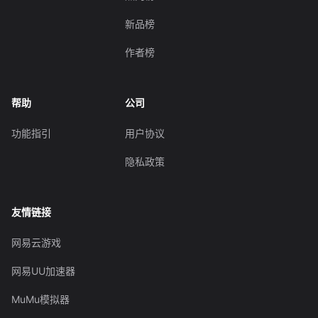
新品榜
作者榜
帮助
公司
功能指引
用户协议
隐私政策
友情链接
网易云游戏
网易UU加速器
MuMu模拟器