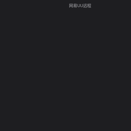
网易UU远程