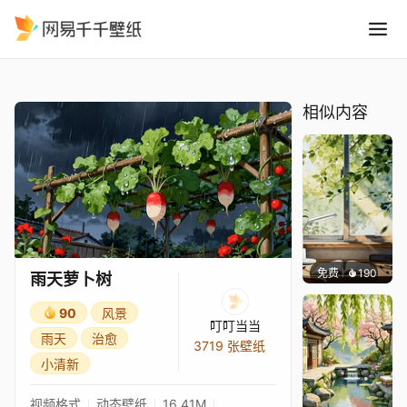
雨天萝卜树
精选
雨天萝卜树
相似内容
免费
190
渔小小
雨天萝卜树
90
风景
叮叮当当
雨天
治愈
3719 张壁纸
小清新
视频格式
动态壁纸
16.41M