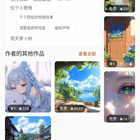
仅个人使用
免费
550
渔小小
千千壁纸的惊艳效果
调整画质和性能
版权声明
雨天萝卜树
作者的其他作品
查看全部
￥1
叮叮当当
￥1
228
免费
9532
免费
147
星梦