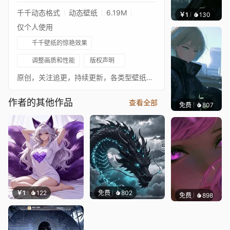
千千动态格式
动态壁纸
6.19M
￥1
130
辰东
仅个人使用
千千壁纸的惊艳效果
调整画质和性能
版权声明
原创，关注追更，持续更新，各类型壁纸，各平台同名
作者的其他作品
查看全部
免费
807
辰东壁
￥1
122
免费
802
免费
898
辰东壁