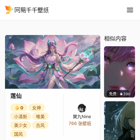
莲仙
精选
莲仙
相似内容
免费
399
辰东壁
莲仙
0
女神
小清新
唯美
巽九Nine
766 张壁纸
美少女
古风
国风