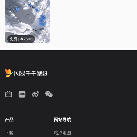
免费
2506
产品
网站导航
下载
站点地图