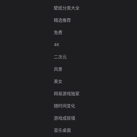
壁纸分类大全
精选推荐
免费
4K
二次元
风景
美女
网易游戏独家
随时间变化
游戏成就墙
音乐桌面