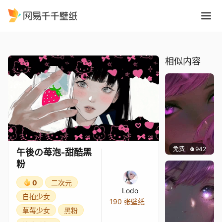
午後の苺泡-甜酷黑粉
精选
午後の苺泡-甜酷黑粉
相似内容
免费
942
辰东壁
午後の苺泡-甜酷黑
粉
0
二次元
Lodo
自拍少女
190 张壁纸
草莓少女
黑粉