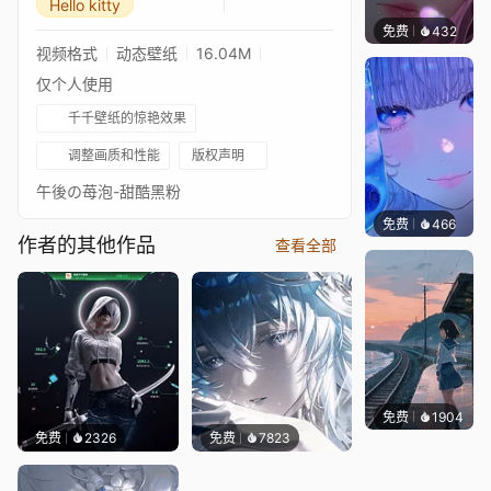
Hello kitty
免费
432
辰东壁
视频格式
动态壁纸
16.04M
仅个人使用
千千壁纸的惊艳效果
调整画质和性能
版权声明
午後の苺泡-甜酷黑粉
免费
466
辰东壁
作者的其他作品
查看全部
免费
1904
辰东
免费
2326
免费
7823