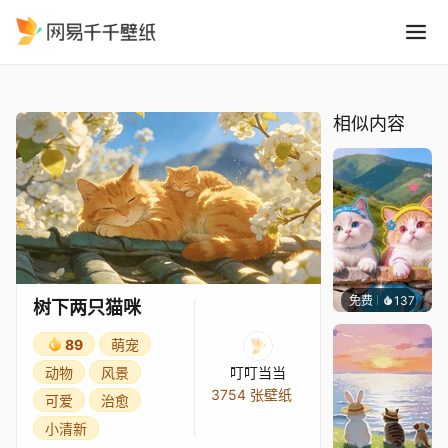
树下两只猫咪
精选
树下两只猫咪
相似内容
免费
137
豆子酱e
树下两只猫咪
89
萌宠
动物
风景
叮叮当当
3754 张壁纸
可爱
治愈
小清新