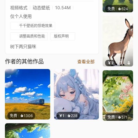
视频格式
动态壁纸
10.54M
免费
624
渔小小
仅个人使用
千千壁纸的惊艳效果
调整画质和性能
版权声明
树下两只猫咪
作者的其他作品
查看全部
￥2
叮叮当当
免费
1306
￥1
228
免费
571
渔小小