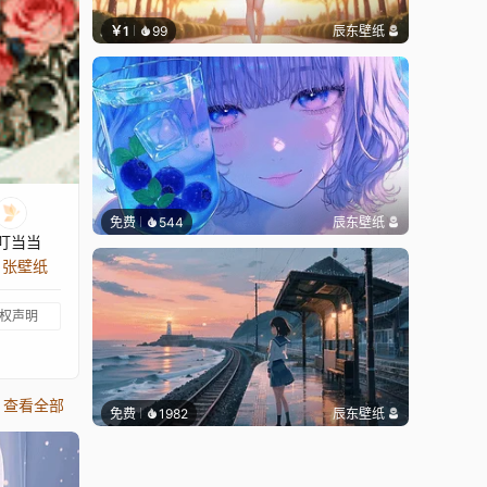
￥1
99
辰东壁纸
免费
544
辰东壁纸
叮当当
5 张壁纸
权声明
查看全部
免费
1982
辰东壁纸