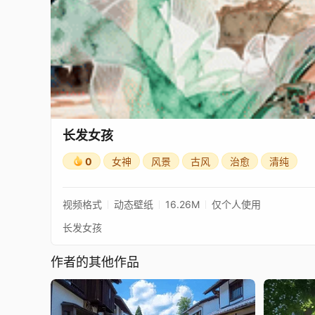
长发女孩
0
女神
风景
古风
治愈
清纯
视频格式
动态壁纸
16.26M
仅个人使用
长发女孩
作者的其他作品