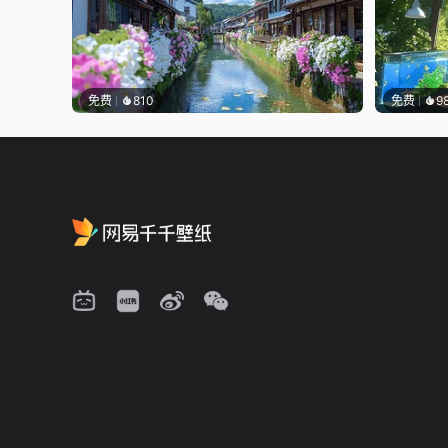
免费
810
免费
9