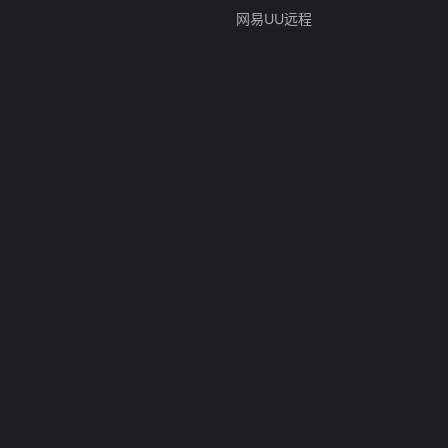
网易UU远程