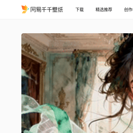
下载
精选推荐
创作
长发女孩
精选
长发女孩