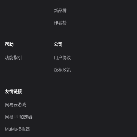
新品榜
作者榜
帮助
公司
功能指引
用户协议
隐私政策
友情链接
网易云游戏
网易UU加速器
MuMu模拟器