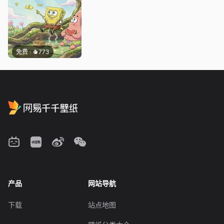
免费
773
产品
网站导航
下载
站点地图