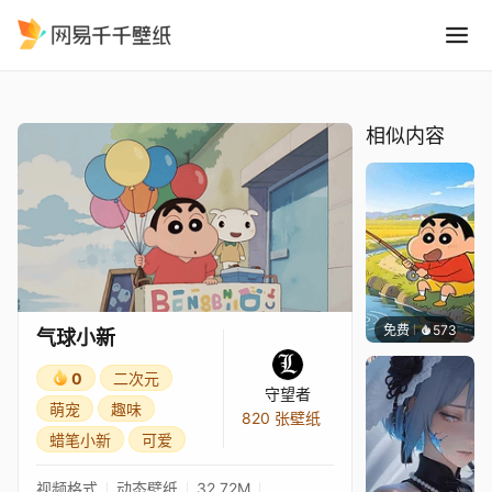
气球小新
精选
气球小新
相似内容
免费
573
好看壁
气球小新
0
二次元
守望者
萌宠
趣味
820 张壁纸
蜡笔小新
可爱
视频格式
动态壁纸
32.72M