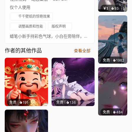
仅个人使用
￥1
93
辰东壁
千千壁纸的惊艳效果
调整画质和性能
版权声明
蜡笔小新手持彩色气球，小白在旁陪伴，画面清新治愈，童趣满满
作者的其他作品
查看全部
免费
1982
辰东壁
免费
191
免费
136
免费
484
辰东壁