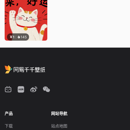
￥1
145
产品
网站导航
下载
站点地图