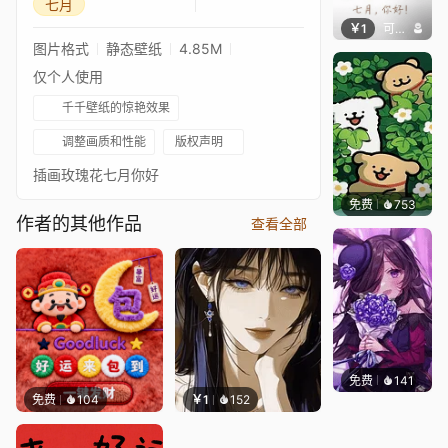
七月
￥1
可可爱壁纸
图片格式
静态壁纸
4.85M
仅个人使用
千千壁纸的惊艳效果
调整画质和性能
版权声明
插画玫瑰花七月你好
免费
753
渔小小
作者的其他作品
查看全部
免费
141
夜莺Ni
免费
104
￥1
152