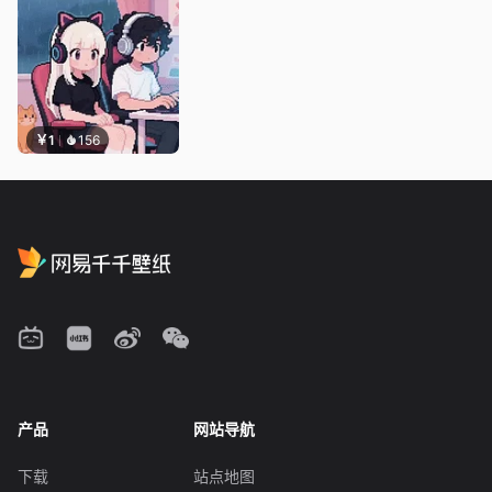
￥1
156
产品
网站导航
下载
站点地图