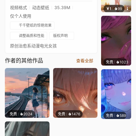
视频格式
动态壁纸
35.39M
￥1
99
辰东壁
仅个人使用
千千壁纸的惊艳效果
调整画质和性能
版权声明
原创治愈系动漫电光女孩
作者的其他作品
查看全部
免费
1023
辰东
免费
2024
免费
1476
免费
589
辰东壁