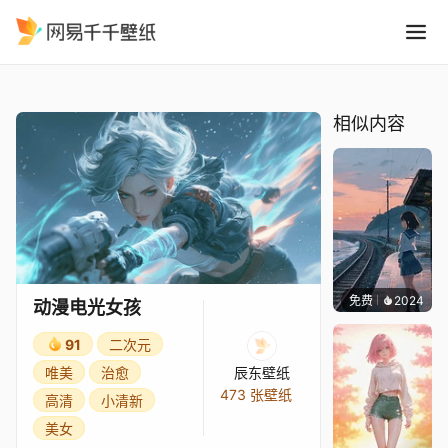
动漫电光女孩
精选
动漫电光女孩
相似内容
免费
2024
辰东
动漫电光女孩
91
二次元
唯美
治愈
辰东壁纸
473 张壁纸
高清
小清新
美女