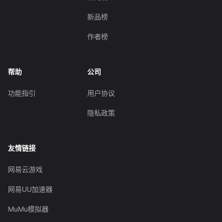
新品榜
作者榜
帮助
公司
功能指引
用户协议
隐私政策
友情链接
网易云游戏
网易UU加速器
MuMu模拟器