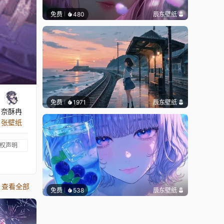
免费
480
辰东壁纸
免费
1971
辰东壁纸
奈酥冉
 张壁纸
权声明
查看全部
免费
538
辰东壁纸