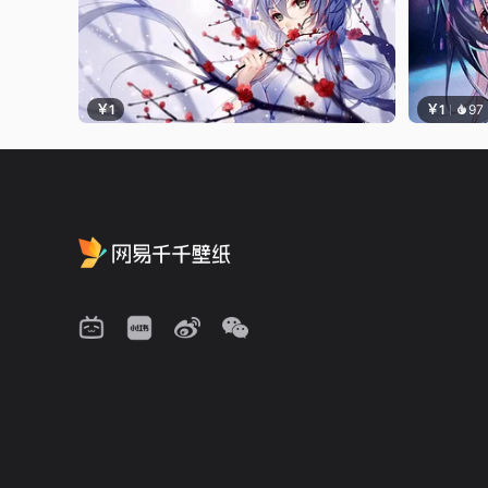
￥1
￥1
97