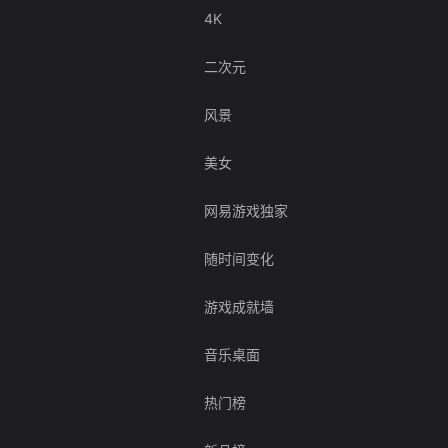
4K
二次元
风景
美女
网易游戏独家
随时间变化
游戏成就墙
音乐桌面
热门榜