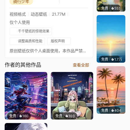
骑行少年
免费
553
渔小小
视频格式
动态壁纸
21.77M
仅个人使用
千千壁纸的惊艳效果
调整画质和性能
版权声明
原创壁纸仅供个人桌面使用，本作品严禁搬运、二次转售。未经授权，不得将本壁纸作品印制于手机壳、平板套等各类商品商用，违者将依法追究全部法律责任。
免费
1.7万
Ruth
作者的其他作品
查看全部
免费
404
渔小小
免费
160
免费
103