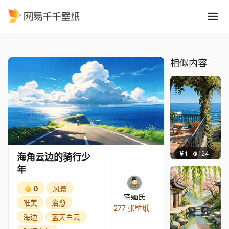
海角云边的骑行少年
精选
海角云边的骑行少年
相似内容
￥1
124
叮叮当
海角云边的骑行少
年
0
风景
宅婳氏
唯美
治愈
277 张壁纸
海边
蓝天白云