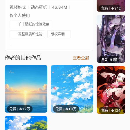
视频格式
动态壁纸
46.84M
免费
942
辰东壁
仅个人使用
千千壁纸的惊艳效果
调整画质和性能
版权声明
.
作者的其他作品
查看全部
￥2
98
辰东壁
免费
1.7万
免费
1.0万
免费
124
Commi