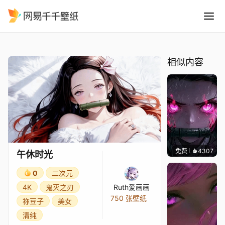
午休时光
精选
午休时光
相似内容
免费
4307
AlpH
午休时光
0
二次元
4K
鬼灭之刃
Ruth爱画画
750 张壁纸
祢豆子
美女
清纯