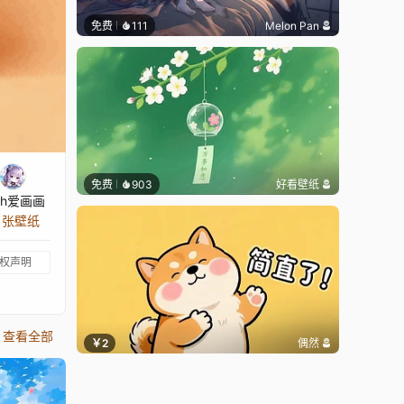
免费
111
Melon Pan
免费
903
好看壁纸
th爱画画
0 张壁纸
权声明
查看全部
￥2
偶然