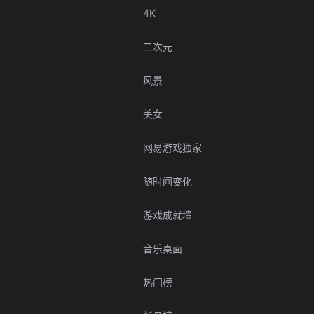
4K
二次元
风景
美女
网易游戏独家
随时间变化
游戏成就墙
音乐桌面
热门榜