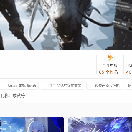
千千壁纸
I
85 个作品
4
Steam成就墙帮助
千千壁纸的惊艳效果
调整画质和性能
版
家昵称、成就等