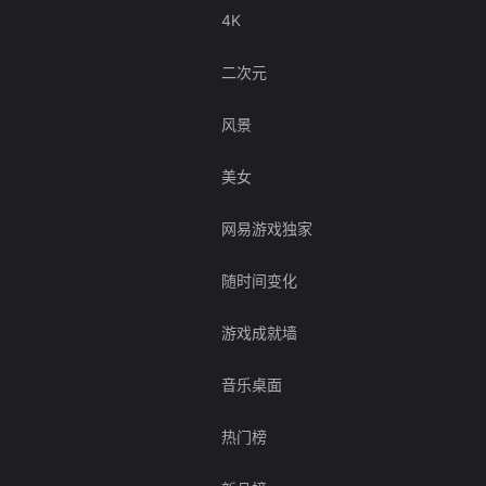
4K
二次元
风景
美女
网易游戏独家
随时间变化
游戏成就墙
音乐桌面
热门榜