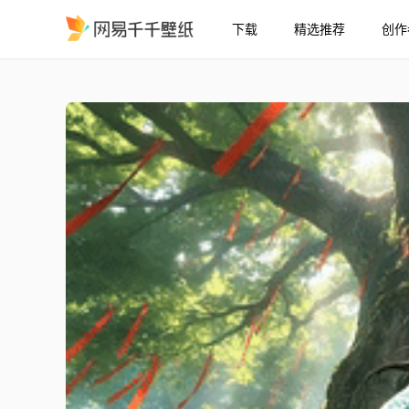
下载
精选推荐
创作
树下女孩
精选
树下女孩