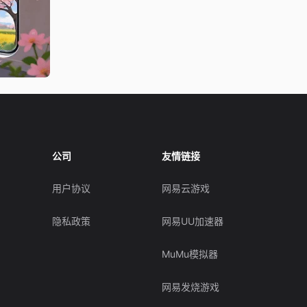
公司
友情链接
用户协议
网易云游戏
隐私政策
网易UU加速器
MuMu模拟器
网易发烧游戏