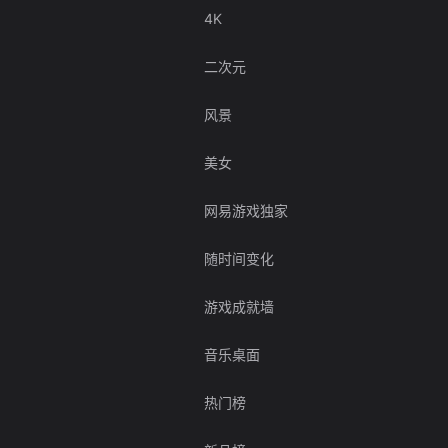
4K
二次元
风景
美女
网易游戏独家
随时间变化
游戏成就墙
音乐桌面
热门榜