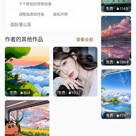
千千壁纸的惊艳效果
免费
1149
冰茶L
调整画质和性能
版权声明
清新蒲公英
作者的其他作品
查看全部
免费
5994
冰茶L
免费
804
免费
1037
免费
778
豆子酱e