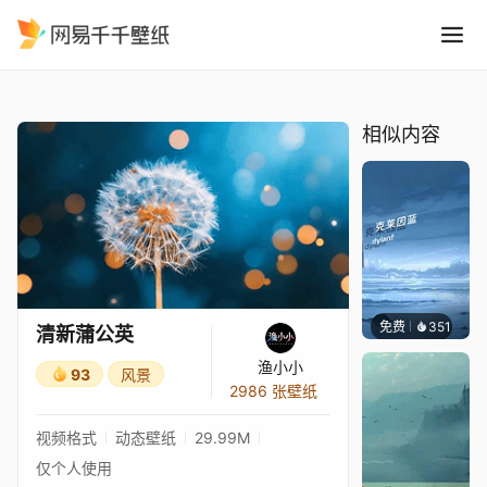
清新蒲公英
精选
清新蒲公英
相似内容
免费
351
冰茶Ln
清新蒲公英
渔小小
93
风景
2986 张壁纸
视频格式
动态壁纸
29.99M
仅个人使用