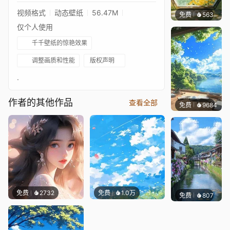
视频格式
动态壁纸
56.47M
免费
563
渔小小
仅个人使用
千千壁纸的惊艳效果
调整画质和性能
版权声明
.
作者的其他作品
查看全部
免费
9684
叮叮
免费
2732
免费
1.0万
免费
807
叮叮当