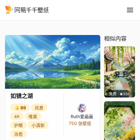
如镜之湖
精选
如镜之湖
相似内容
免费
556
渔小小
如镜之湖
89
风景
4K
唯美
Ruth爱画画
750 张壁纸
护眼
小清新
治愈