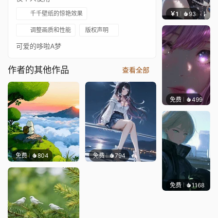
千千壁纸的惊艳效果
￥1
93
辰东壁
调整画质和性能
版权声明
可爱的哆啦A梦
作者的其他作品
查看全部
免费
499
辰东壁
免费
804
免费
794
免费
1168
辰东壁