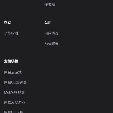
作者榜
帮助
公司
功能指引
用户协议
隐私政策
友情链接
网易云游戏
网易UU加速器
MuMu模拟器
网易发烧游戏
网易UU远程