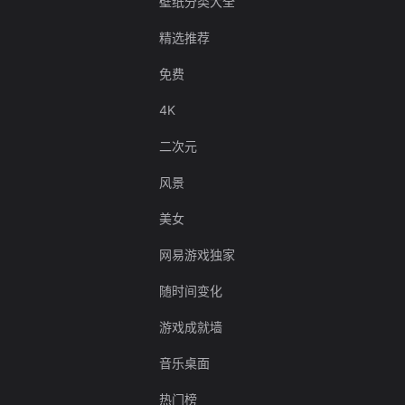
壁纸分类大全
精选推荐
免费
4K
二次元
风景
美女
网易游戏独家
随时间变化
游戏成就墙
音乐桌面
热门榜