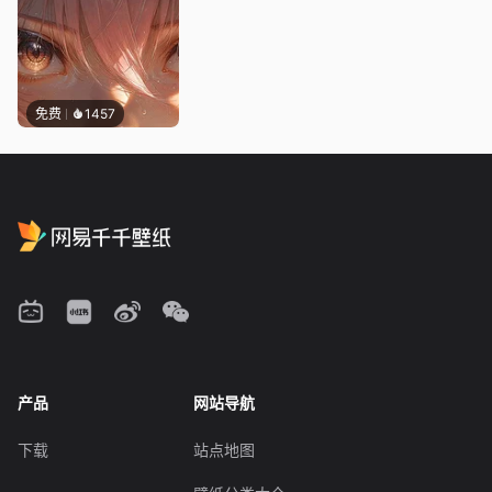
免费
1457
产品
网站导航
下载
站点地图