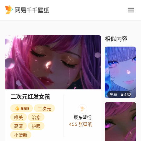
二次元红发女孩
精选
二次元红发女孩
相似内容
免费
433
辰东壁
二次元红发女孩
559
二次元
唯美
治愈
辰东壁纸
455 张壁纸
高清
护眼
小清新