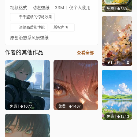
视频格式
动态壁纸
33M
仅个人使用
免费
569
渔小小
千千壁纸的惊艳效果
调整画质和性能
版权声明
原创治愈系风景壁纸
作者的其他作品
查看全部
￥1
叮叮当当
免费
1077
免费
1467
免费
1243
豆子酱