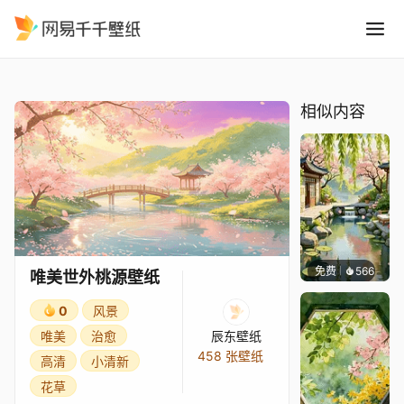
唯美世外桃源壁纸
精选
唯美世外桃源壁纸
相似内容
免费
566
渔小小
唯美世外桃源壁纸
0
风景
唯美
治愈
辰东壁纸
458 张壁纸
高清
小清新
花草