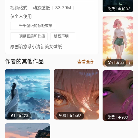
视频格式
动态壁纸
33.79M
免费
1003
辰东
仅个人使用
千千壁纸的惊艳效果
调整画质和性能
版权声明
原创治愈系小清新美女壁纸
作者的其他作品
查看全部
￥1
99
辰东壁
￥1
173
免费
1463
免费
960
辰东壁