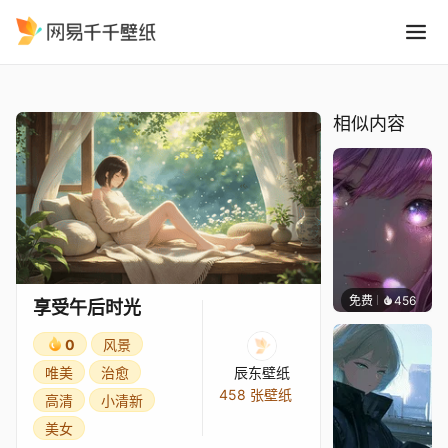
享受午后时光
精选
享受午后时光
相似内容
免费
456
辰东壁
享受午后时光
0
风景
唯美
治愈
辰东壁纸
458 张壁纸
高清
小清新
美女