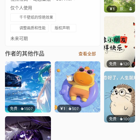
仅个人使用
￥1
辰东壁纸
千千壁纸的惊艳效果
调整画质和性能
版权声明
未来可期
作者的其他作品
查看全部
免费
120
渔小小
免费
1507
￥1
507
免费
100
渔小小