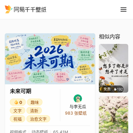
未来可期
精选
未来可期
相似内容
免费
192
渔小小
未来可期
0
趣味
与李无瓜
文字
清新
983 张壁纸
祝福
治愈文字
视频格式
动态壁纸
65.41M