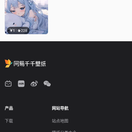
￥1
228
产品
网站导航
下载
站点地图