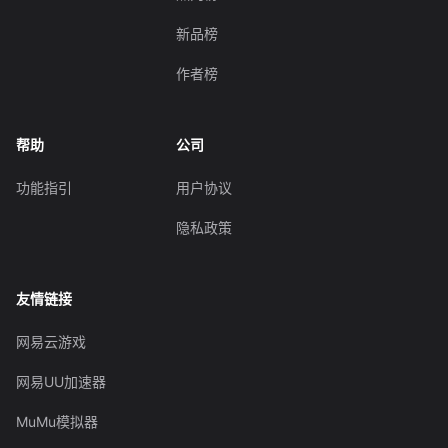
新品榜
作者榜
帮助
公司
功能指引
用户协议
隐私政策
友情链接
网易云游戏
网易UU加速器
MuMu模拟器