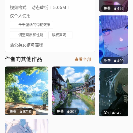
视频格式
动态壁纸
5.05M
免费
456
辰东壁
仅个人使用
千千壁纸的惊艳效果
调整画质和性能
版权声明
蒲公英女孩与猫咪
作者的其他作品
查看全部
免费
490
辰东壁
免费
9718
免费
807
￥1
142
辰东壁