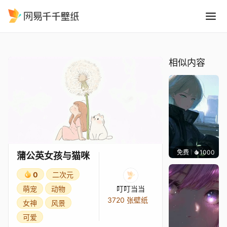
蒲公英女孩与猫咪
精选
蒲公英女孩与猫咪
相似内容
免费
1000
辰东
蒲公英女孩与猫咪
0
二次元
萌宠
动物
叮叮当当
3720 张壁纸
女神
风景
可爱