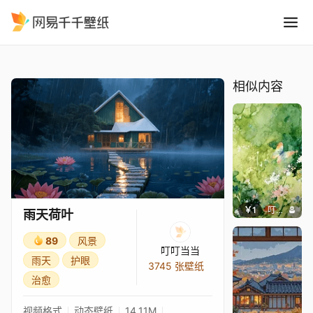
雨天荷叶
精选
雨天荷叶
相似内容
￥1
叮叮当当
雨天荷叶
89
风景
叮叮当当
雨天
护眼
3745 张壁纸
治愈
视频格式
动态壁纸
14.11M