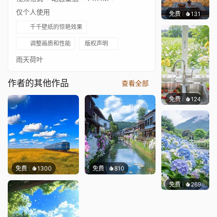
仅个人使用
免费
131
小皮球
千千壁纸的惊艳效果
调整画质和性能
版权声明
雨天荷叶
作者的其他作品
查看全部
免费
124
豆子酱e
免费
1300
免费
810
免费
269
豆子酱e