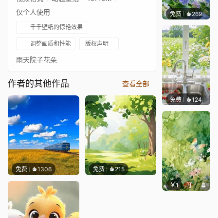
仅个人使用
免费
269
豆子酱e
千千壁纸的惊艳效果
调整画质和性能
版权声明
雨天院子花朵
作者的其他作品
查看全部
免费
124
豆子酱e
免费
1306
免费
215
￥1
叮叮当当