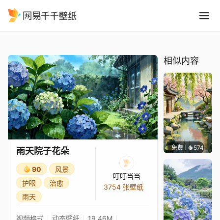
雨天院子花朵
精选
雨天院子花朵
相似内容
免费
574
渔小小
雨天院子花朵
90
风景
叮叮当当
护眼
治愈
3754 张壁纸
雨天
视频格式
动态壁纸
19.46M