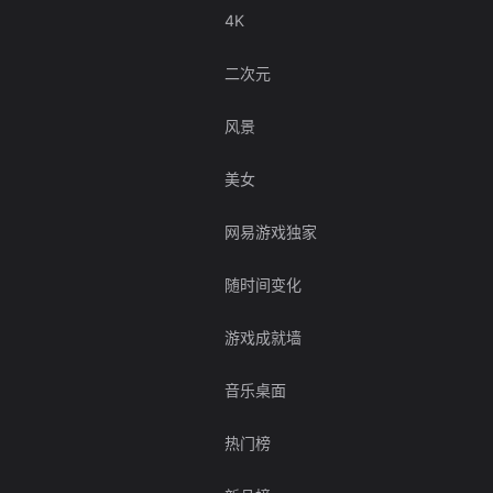
4K
二次元
风景
美女
网易游戏独家
随时间变化
游戏成就墙
音乐桌面
热门榜