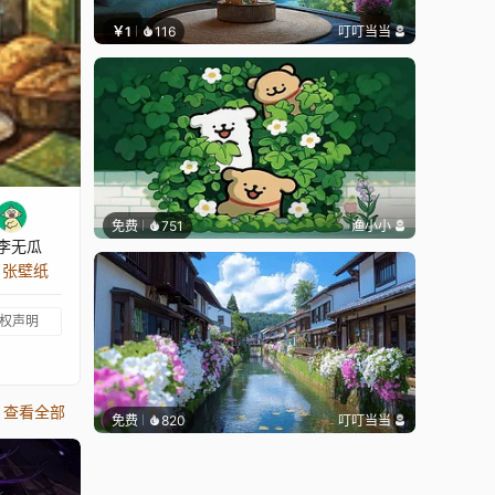
￥1
116
叮叮当当
免费
751
渔小小
李无瓜
3 张壁纸
权声明
查看全部
免费
820
叮叮当当