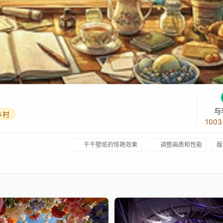
与
乡村
100
千千壁纸的惊艳效果
调整画质和性能
版