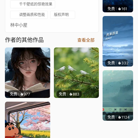
千千壁纸的惊艳效果
免费
161
Max
调整画质和性能
版权声明
林中小屋
作者的其他作品
查看全部
免费
332
冰茶Ln
免费
977
免费
883
免费
1124
冰茶L