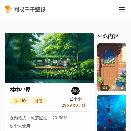
林中小屋
精选
林中小屋
相似内容
￥1
叮叮当当
林中小屋
渔小小
110
风景
2959 张壁纸
视频格式
动态壁纸
29.56M
仅个人使用