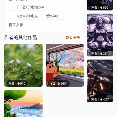
千千壁纸的惊艳效果
免费
695
鲨鲨啊
调整画质和性能
版权声明
机车女孩
作者的其他作品
查看全部
免费
284
Ado
免费
910
￥2
5601
免费
437
Ado