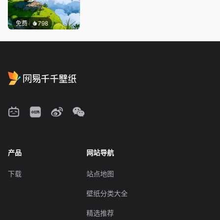
免费
798
产品
网站导航
下载
站点地图
壁纸分类大全
精选推荐