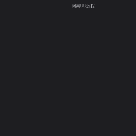
网易UU远程