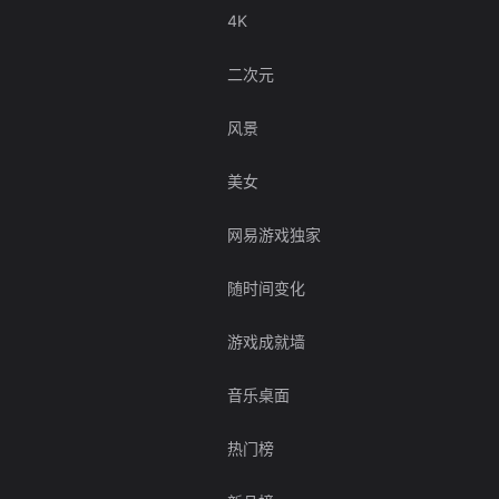
4K
二次元
风景
美女
网易游戏独家
随时间变化
游戏成就墙
音乐桌面
热门榜