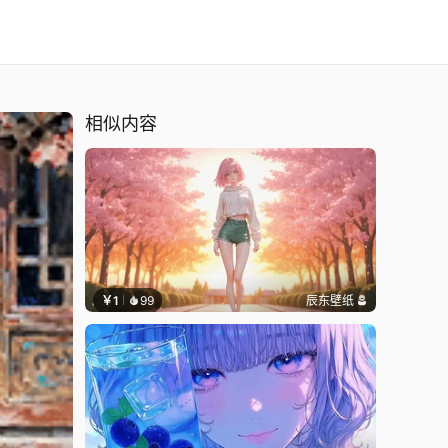
相似内容
￥1
99
辰东壁纸