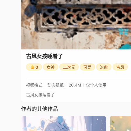
古风女孩睡着了
0
女神
二次元
可爱
治愈
古风
视频格式
动态壁纸
20.4M
仅个人使用
古风女孩睡着了
作者的其他作品