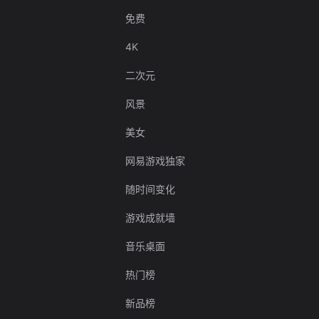
免费
4K
二次元
风景
美女
网易游戏独家
随时间变化
游戏成就墙
音乐桌面
热门榜
新品榜