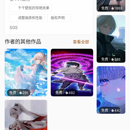
千千壁纸的惊艳效果
免费
1889
辰东壁
调整画质和性能
版权声明
SGS
作者的其他作品
查看全部
免费
888
辰东壁
免费
291
免费
482
免费
442
辰东壁