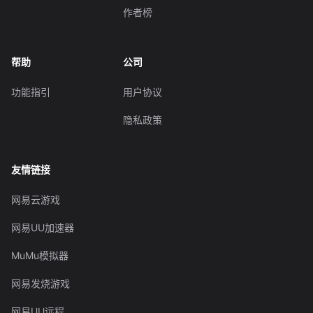
作者榜
帮助
公司
功能指引
用户协议
隐私政策
友情链接
网易云游戏
网易UU加速器
MuMu模拟器
网易发烧游戏
网易UU远程