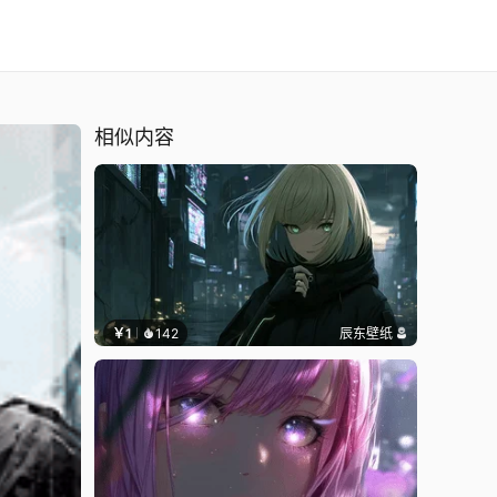
相似内容
￥1
142
辰东壁纸