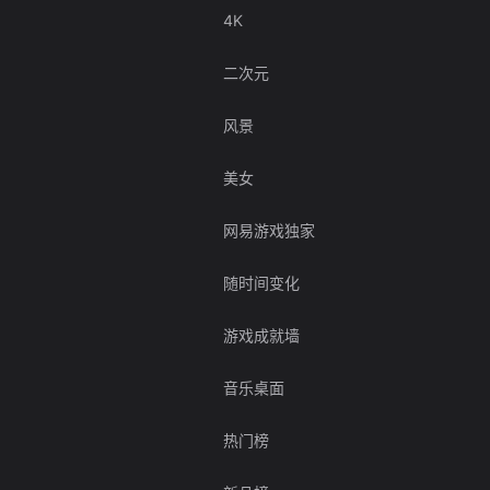
4K
二次元
风景
美女
网易游戏独家
随时间变化
游戏成就墙
音乐桌面
热门榜