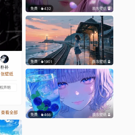
免费
432
辰东壁纸
免费
1901
辰东壁纸
朴补
3 张壁纸
权声明
查看全部
免费
466
辰东壁纸