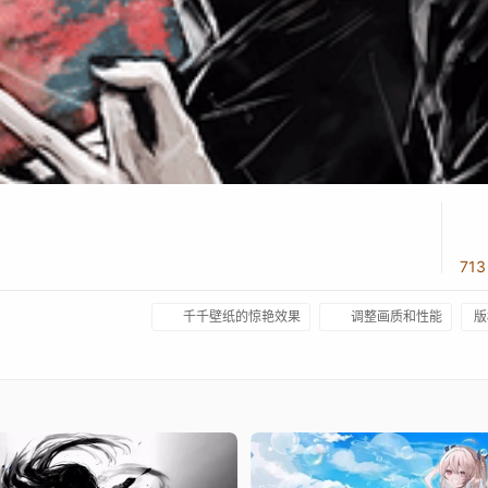
71
千千壁纸的惊艳效果
调整画质和性能
版