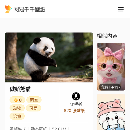
傲娇熊猫
精选
傲娇熊猫
相似内容
免费
137
好看壁
傲娇熊猫
0
萌宠
守望者
动物
可爱
820 张壁纸
治愈
视频格式
动态壁纸
52.01M