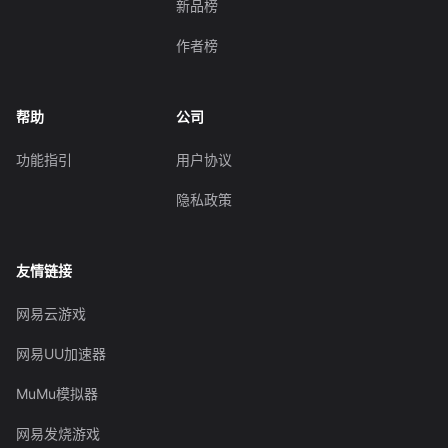
新品榜
作者榜
帮助
公司
功能指引
用户协议
隐私政策
友情链接
网易云游戏
网易UU加速器
MuMu模拟器
网易发烧游戏