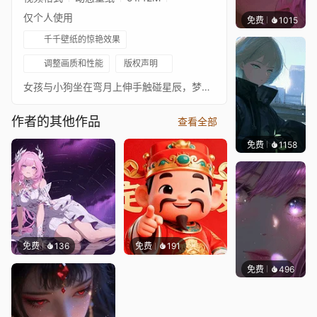
仅个人使用
免费
1015
辰东壁
千千壁纸的惊艳效果
调整画质和性能
版权声明
女孩与小狗坐在弯月上伸手触碰星辰，梦幻唯美
作者的其他作品
查看全部
免费
1158
辰东壁
免费
136
免费
191
免费
496
辰东壁