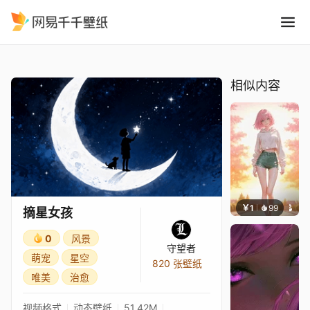
摘星女孩
精选
摘星女孩
相似内容
￥1
99
辰东壁
摘星女孩
0
风景
守望者
萌宠
星空
820 张壁纸
唯美
治愈
视频格式
动态壁纸
51.42M