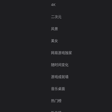
4K
二次元
风景
美女
网易游戏独家
随时间变化
游戏成就墙
音乐桌面
热门榜