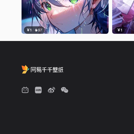
￥1
97
￥1