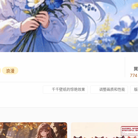
巽
浪漫
77
千千壁纸的惊艳效果
调整画质和性能
版