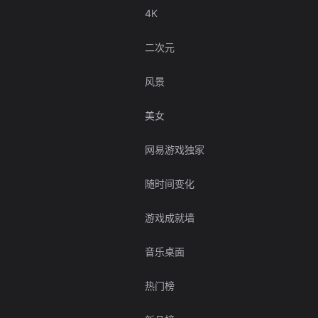
4K
二次元
风景
美女
网易游戏独家
随时间变化
游戏成就墙
音乐桌面
热门榜