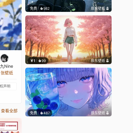
免费
982
辰东壁纸
￥1
99
辰东壁纸
九Nine
4 张壁纸
权声明
查看全部
免费
487
辰东壁纸