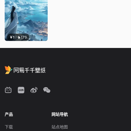
￥1
173
产品
网站导航
下载
站点地图