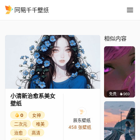
小清新治愈系美女壁纸
精选
小清新治愈系美女壁纸
相似内容
免费
969
辰东壁
小清新治愈系美女
壁纸
0
女神
辰东壁纸
二次元
唯美
458 张壁纸
治愈
高清