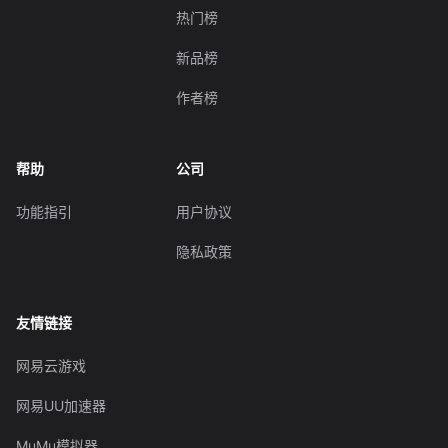
热门榜
新品榜
作者榜
帮助
公司
功能指引
用户协议
隐私政策
友情链接
网易云游戏
网易UU加速器
MuMu模拟器