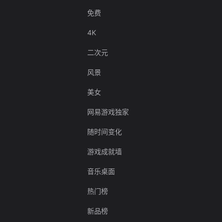
免费
4K
二次元
风景
美女
网易游戏独家
随时间变化
游戏成就墙
音乐桌面
热门榜
新品榜