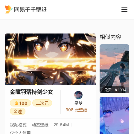
金瞳羽落持剑少女
精选
金瞳羽落持剑少女
相似内容
免费
1934
辰东
金瞳羽落持剑少女
100
二次元
星梦
308 张壁纸
金瞳
视频格式
动态壁纸
29.64M
仅个人使用