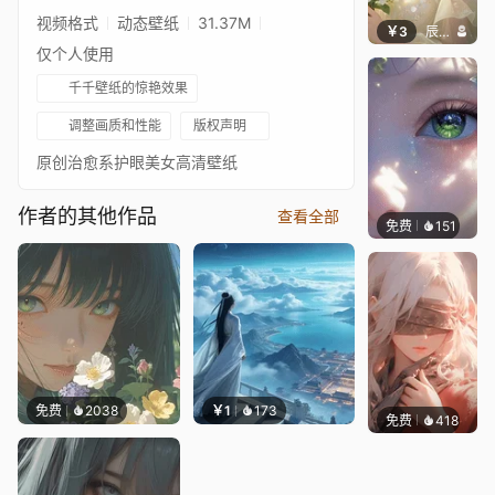
视频格式
动态壁纸
31.37M
￥3
辰东壁纸
仅个人使用
千千壁纸的惊艳效果
调整画质和性能
版权声明
原创治愈系护眼美女高清壁纸
作者的其他作品
查看全部
免费
151
星梦
免费
2038
￥1
173
免费
418
好看壁