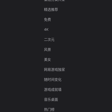
精选推荐
免费
4K
二次元
风景
美女
网易游戏独家
随时间变化
游戏成就墙
音乐桌面
热门榜